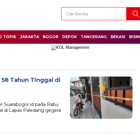
G TOPIK
JAKARTA
BOGOR
DEPOK
TANGERANG
BEKASI
BISN
58 Tahun Tinggal di
ler Suarabogor.id pada Rabu
gal di Lapas Paledang gegera