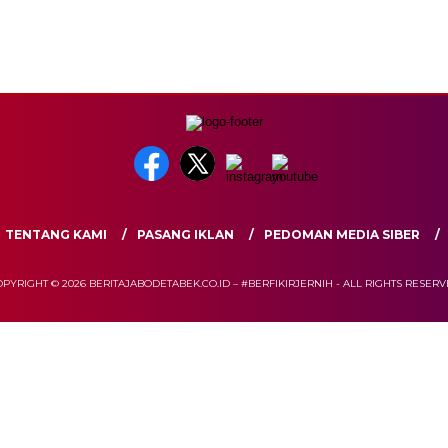
TENTANG KAMI
PASANG IKLAN
PEDOMAN MEDIA SIBER
PYRIGHT © 2026 BERITAJABODETABEK.CO.ID – #BERFIKIRJERNIH - ALL RIGHTS RESER