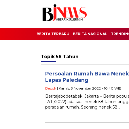
BERITA TERBARU
BERITA NASIONAL
TRENDIN
Topik
58 Tahun
Persoalan Rumah Bawa Nenek 
Lapas Paledang
Depok
| Kamis, 3 November 2022 - 10:40 WIB
Beritajabodetabek, Jakarta – Berita popu
(2/11/2022) ada soal nenek 58 tahun ting
persoalan rumah. Seorang nenek 58…