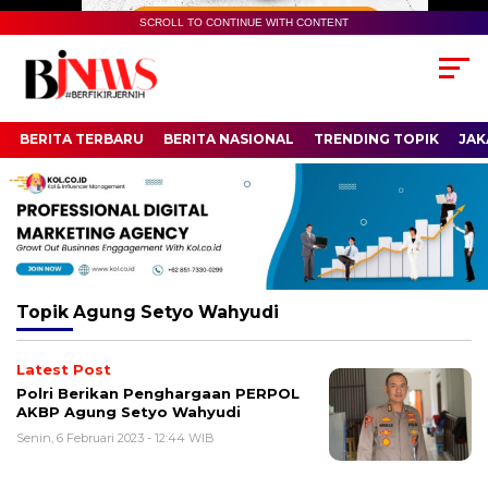
SCROLL TO CONTINUE WITH CONTENT
BERITA TERBARU
BERITA NASIONAL
TRENDING TOPIK
JAK
Topik
Agung Setyo Wahyudi
Latest Post
Polri Berikan Penghargaan PERPOL
AKBP Agung Setyo Wahyudi
Senin, 6 Februari 2023 - 12:44 WIB