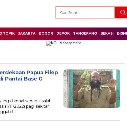
G TOPIK
JAKARTA
BOGOR
DEPOK
TANGERANG
BEKASI
BISN
rdekaan Papua Filep
i Pantai Base G
yang dikenal sebagai salah
 (1/11/2022) pagi sekitar
ggal di…