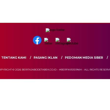
TENTANG KAMI
PASANG IKLAN
PEDOMAN MEDIA SIBER
PYRIGHT © 2026 BERITAJABODETABEK.CO.ID – #BERFIKIRJERNIH - ALL RIGHTS RESER