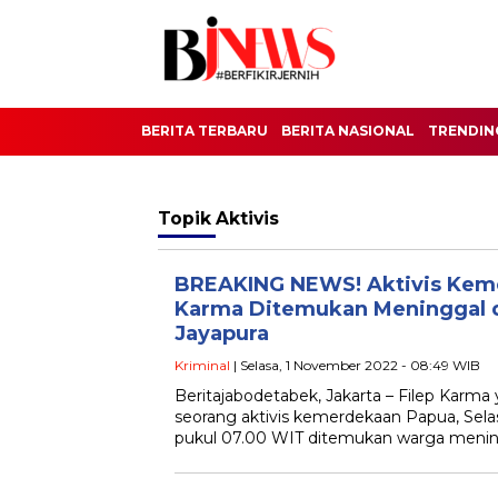
BERITA TERBARU
BERITA NASIONAL
TRENDIN
Topik
Aktivis
BREAKING NEWS! Aktivis Keme
Karma Ditemukan Meninggal d
Jayapura
Kriminal
| Selasa, 1 November 2022 - 08:49 WIB
Beritajabodetabek, Jakarta – Filep Karma 
seorang aktivis kemerdekaan Papua, Selasa
pukul 07.00 WIT ditemukan warga menin