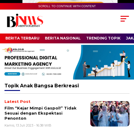
SCROLL TO CONTINUE WITH CONTENT
BERITA TERBARU
BERITA NASIONAL
TRENDING TOPIK
JAK
Topik
Anak Bangsa Berkreasi
Latest Post
Film “Kejar Mimpi Gaspol!” Tidak
Sesuai dengan Ekspektasi
Penonton
Kamis, 13 Juli 2023 - 16:38 WIB