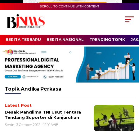
SCROLL TO CONTINUE WITH CONTENT
BERITA TERBARU
BERITA NASIONAL
TRENDING TOPIK
JAK
Topik
Andika Perkasa
Latest Post
Desak Panglima TNI Usut Tentara
Tendang Suporter di Kanjuruhan
Senin, 3 Oktober 2022 - 12:10 WIB