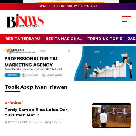
SCROLL TO CONTINUE WITH CONTENT
BERITA TERBARU
BERITA NASIONAL
TRENDING TOPIK
JAK
Topik
Asep Iwan Iriawan
Kriminal
Ferdy Sambo Bisa Lolos Dari
Hukuman Mati?
Jumat, 17 Februari 2023 - 14:47 WIB