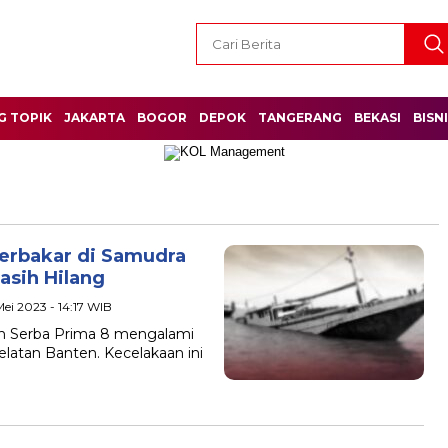
G TOPIK
JAKARTA
BOGOR
DEPOK
TANGERANG
BEKASI
BISN
Terbakar di Samudra
asih Hilang
Mei 2023 - 14:17 WIB
yan Serba Prima 8 mengalami
selatan Banten. Kecelakaan ini