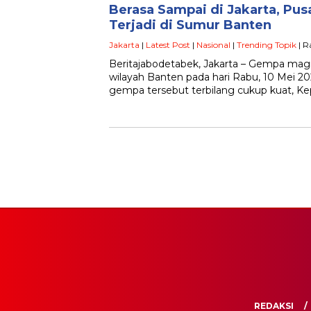
Berasa Sampai di Jakarta, Pu
Terjadi di Sumur Banten
Jakarta
|
Latest Post
|
Nasional
|
Trending Topik
| R
Beritajabodetabek, Jakarta – Gempa magni
wilayah Banten pada hari Rabu, 10 Mei 20
gempa tersebut terbilang cukup kuat, Ke
REDAKSI