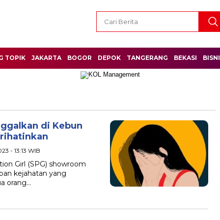
G TOPIK
JAKARTA
BOGOR
DEPOK
TANGERANG
BEKASI
BISN
nggalkan di Kebun
rihatinkan
023 - 13:13 WIB
otion Girl (SPG) showroom
rban kejahatan yang
ua orang…