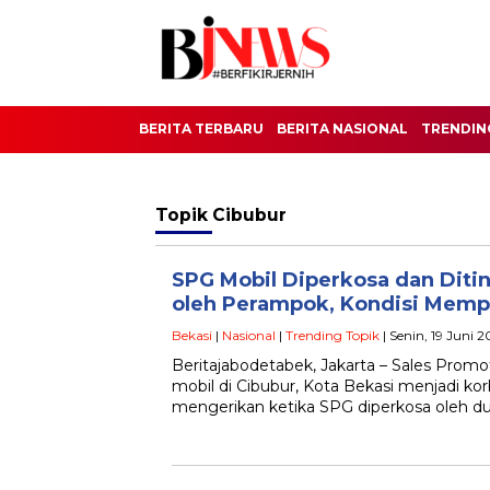
BERITA TERBARU
BERITA NASIONAL
TRENDIN
Topik
Cibubur
SPG Mobil Diperkosa dan Diti
oleh Perampok, Kondisi Memp
Bekasi
|
Nasional
|
Trending Topik
| Senin, 19 Juni 2
Beritajabodetabek, Jakarta – Sales Prom
mobil di Cibubur, Kota Bekasi menjadi ko
mengerikan ketika SPG diperkosa oleh d