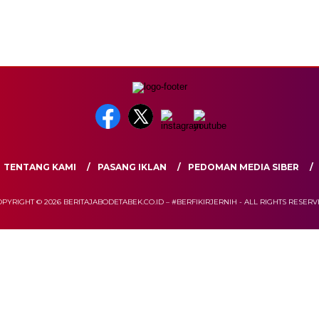
TENTANG KAMI
PASANG IKLAN
PEDOMAN MEDIA SIBER
PYRIGHT © 2026 BERITAJABODETABEK.CO.ID – #BERFIKIRJERNIH - ALL RIGHTS RESER