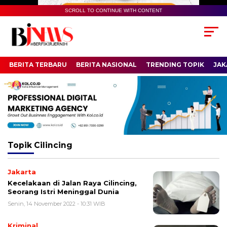
SCROLL TO CONTINUE WITH CONTENT
BERITA TERBARU
BERITA NASIONAL
TRENDING TOPIK
JAK
Topik
Cilincing
Jakarta
Kecelakaan di Jalan Raya Cilincing,
Seorang Istri Meninggal Dunia
Senin, 14 November 2022 - 10:31 WIB
Kriminal