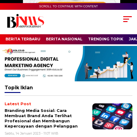
SCROLL TO CONTINUE WITH CONTENT
BERITA TERBARU
BERITA NASIONAL
TRENDING TOPIK
JAK
Topik
Iklan
Latest Post
Branding Media Sosial: Cara
Membuat Brand Anda Terlihat
Profesional dan Membangun
Kepercayaan dengan Pelanggan
Sabtu, 14 Januari 2023 - 11:07 WIB