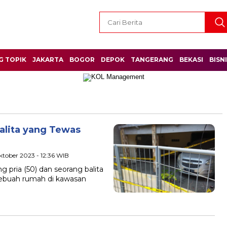
G TOPIK
JAKARTA
BOGOR
DEPOK
TANGERANG
BEKASI
BISN
alita yang Tewas
ktober 2023 - 12:36 WIB
g pria (50) dan seorang balita
sebuah rumah di kawasan