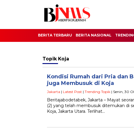
BERITA TERBARU
BERITA NASIONAL
TRENDIN
Topik
Koja
Kondisi Rumah dari Pria dan B
juga Membusuk di Koja
Jakarta
|
Latest Post
|
Trending Topik
| Senin, 30 O
Beritajabodetabek, Jakarta – Mayat seoran
(2) yang telah membusuk ditemukan di 
Koja, Jakarta Utara. Terlihat…