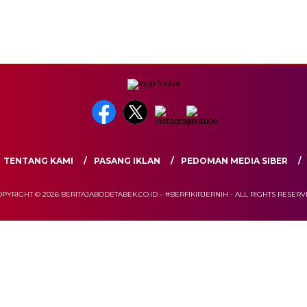
TENTANG KAMI
PASANG IKLAN
PEDOMAN MEDIA SIBER
PYRIGHT © 2026 BERITAJABODETABEK.CO.ID – #BERFIKIRJERNIH - ALL RIGHTS RESER