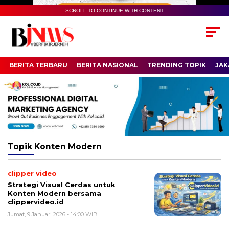
SCROLL TO CONTINUE WITH CONTENT
BERITA TERBARU
BERITA NASIONAL
TRENDING TOPIK
JAK
Topik
Konten Modern
clipper video
Strategi Visual Cerdas untuk
Konten Modern bersama
clippervideo.id
Jumat, 9 Januari 2026 - 14:00 WIB