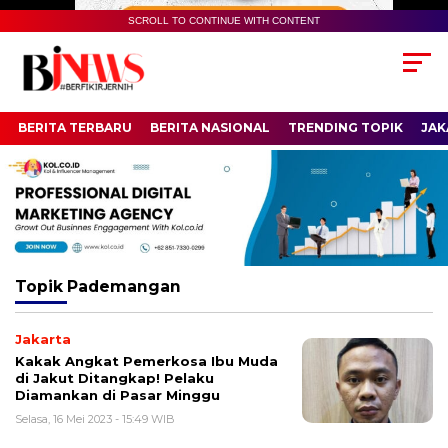
SCROLL TO CONTINUE WITH CONTENT
BERITA TERBARU
BERITA NASIONAL
TRENDING TOPIK
JAK
Topik
Pademangan
Jakarta
Kakak Angkat Pemerkosa Ibu Muda
di Jakut Ditangkap! Pelaku
Diamankan di Pasar Minggu
Selasa, 16 Mei 2023 - 15:49 WIB