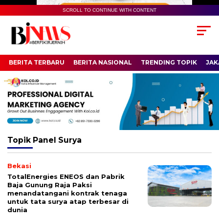
SCROLL TO CONTINUE WITH CONTENT
BERITA TERBARU
BERITA NASIONAL
TRENDING TOPIK
JAK
Topik
Panel Surya
Bekasi
TotalEnergies ENEOS dan Pabrik
Baja Gunung Raja Paksi
menandatangani kontrak tenaga
untuk tata surya atap terbesar di
dunia