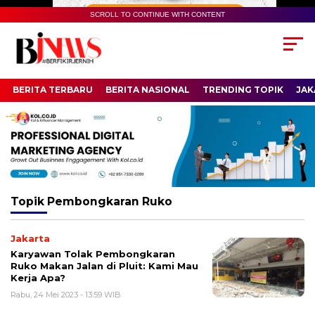
SCROLL TO CONTINUE WITH CONTENT
BERITA TERBARU
BERITA NASIONAL
TRENDING TOPIK
JAK
Topik
Pembongkaran Ruko
Jakarta
Karyawan Tolak Pembongkaran
Ruko Makan Jalan di Pluit: Kami Mau
Kerja Apa?
Rabu, 24 Mei 2023 - 13:59 WIB