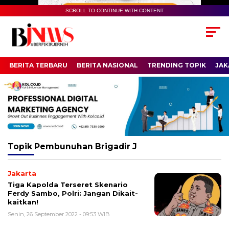
SCROLL TO CONTINUE WITH CONTENT
BERITA TERBARU
BERITA NASIONAL
TRENDING TOPIK
JAK
Topik
Pembunuhan Brigadir J
Jakarta
Tiga Kapolda Terseret Skenario
Ferdy Sambo, Polri: Jangan Dikait-
kaitkan!
Senin, 26 September 2022 - 09:53 WIB