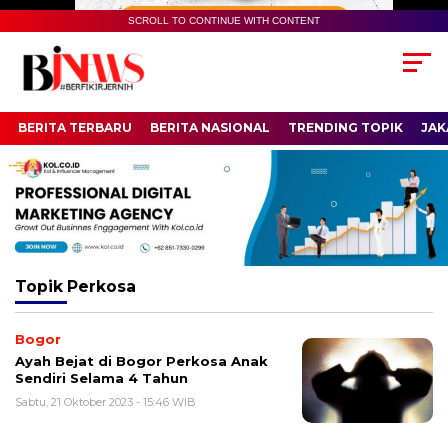
SCROLL TO CONTINUE WITH CONTENT
BERITA TERBARU
BERITA NASIONAL
TRENDING TOPIK
JAK
Topik
Perkosa
Bogor
Ayah Bejat di Bogor Perkosa Anak
Sendiri Selama 4 Tahun
Sabtu, 21 Oktober 2023 - 15:46 WIB