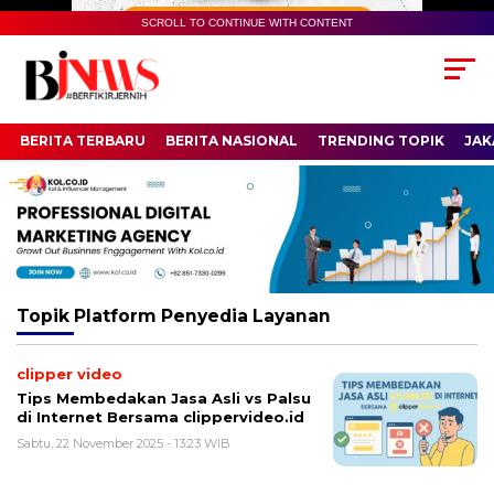
SCROLL TO CONTINUE WITH CONTENT
BERITA TERBARU
BERITA NASIONAL
TRENDING TOPIK
JAK
Topik
Platform Penyedia Layanan
clipper video
Tips Membedakan Jasa Asli vs Palsu
di Internet Bersama clippervideo.id
Sabtu, 22 November 2025 - 13:23 WIB