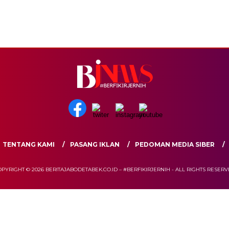
TENTANG KAMI
PASANG IKLAN
PEDOMAN MEDIA SIBER
PYRIGHT © 2026 BERITAJABODETABEK.CO.ID – #BERFIKIRJERNIH - ALL RIGHTS RESER