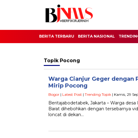
BERITA TERBARU
BERITA NASIONAL
TRENDIN
Topik
Pocong
Warga Cianjur Geger dengan 
Mirip Pocong
Bogor
|
Latest Post
|
Trending Topik
| Kamis, 29 Se
Beritajabodetabek, Jakarta – Warga des
Barat dihebohkan dengan tersebarnya v
loncat di dekan…