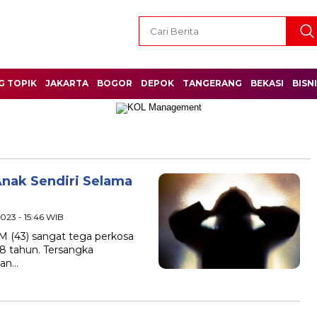
G TOPIK
JAKARTA
BOGOR
DEPOK
TANGERANG
BEKASI
BISN
Anak Sendiri Selama
2023 - 15:46 WIB
l M (43) sangat tega perkosa
18 tahun. Tersangka
gan…