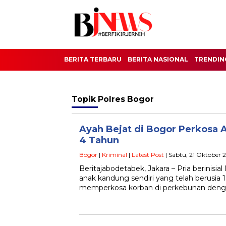
BERITA TERBARU
BERITA NASIONAL
TRENDIN
Topik
Polres Bogor
Ayah Bejat di Bogor Perkosa 
4 Tahun
Bogor
|
Kriminal
|
Latest Post
| Sabtu, 21 Oktober 
Beritajabodetabek, Jakara – Pria berinisia
anak kandung sendiri yang telah berusia 
memperkosa korban di perkebunan den