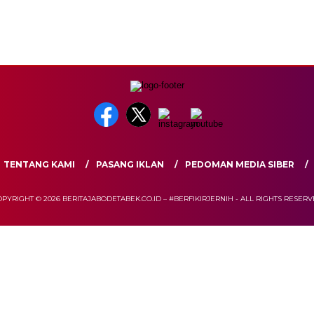
TENTANG KAMI
PASANG IKLAN
PEDOMAN MEDIA SIBER
PYRIGHT © 2026 BERITAJABODETABEK.CO.ID – #BERFIKIRJERNIH - ALL RIGHTS RESER