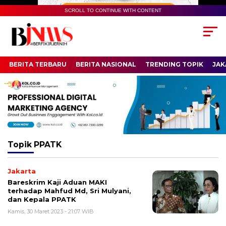
SCROLL TO CONTINUE WITH CONTENT
BERITA TERBARU
BERITA NASIONAL
TRENDING TOPIK
JAK
Topik
PPATK
Jakarta
Bareskrim Kaji Aduan MAKI
terhadap Mahfud Md, Sri Mulyani,
dan Kepala PPATK
Kamis, 30 Maret 2023 - 21:07 WIB