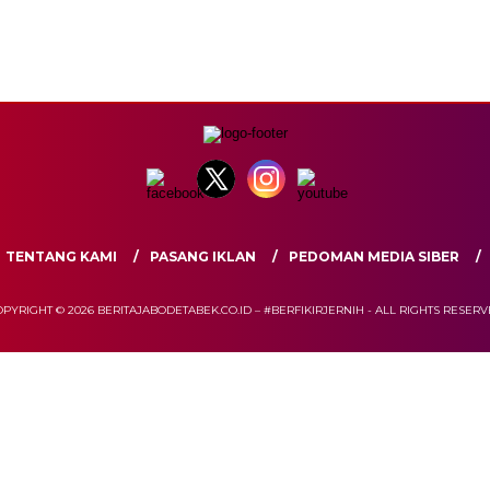
TENTANG KAMI
PASANG IKLAN
PEDOMAN MEDIA SIBER
PYRIGHT © 2026 BERITAJABODETABEK.CO.ID – #BERFIKIRJERNIH - ALL RIGHTS RESER