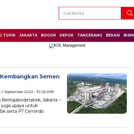
G TOPIK
JAKARTA
BOGOR
DEPOK
TANGERANG
BEKASI
BISN
a Kembangkan Semen
, 1 September 2022 - 10:26 WIB
ritajabodetabek, Jakarta –
 juga upaya untuk
Tbk serta PT Cemindo