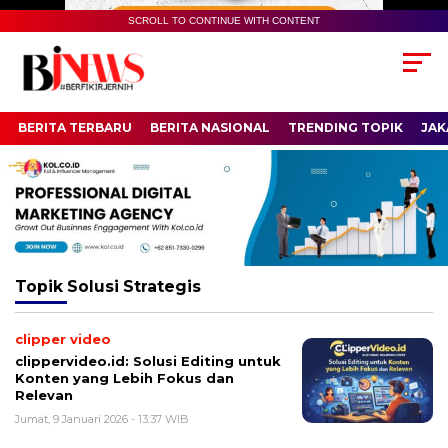
SCROLL TO CONTINUE WITH CONTENT
BERITA TERBARU
BERITA NASIONAL
TRENDING TOPIK
JAK
Topik
Solusi Strategis
clipper video
clippervideo.id: Solusi Editing untuk
Konten yang Lebih Fokus dan
Relevan
Jumat, 9 Januari 2026 - 13:37 WIB