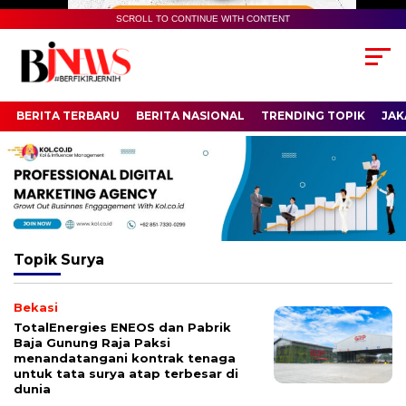
SCROLL TO CONTINUE WITH CONTENT
BERITA TERBARU
BERITA NASIONAL
TRENDING TOPIK
JAK
Topik
Surya
Bekasi
TotalEnergies ENEOS dan Pabrik
Baja Gunung Raja Paksi
menandatangani kontrak tenaga
untuk tata surya atap terbesar di
dunia