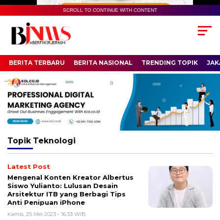
SCROLL TO CONTINUE WITH CONTENT
BERITA TERBARU
BERITA NASIONAL
TRENDING TOPIK
JAK
Topik
Teknologi
Latest Post
Mengenal Konten Kreator Albertus
Siswo Yulianto: Lulusan Desain
Arsitektur ITB yang Berbagi Tips
Anti Penipuan iPhone
Kamis, 25 Mei 2023 - 16:33 WIB