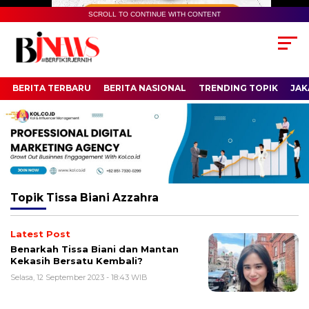
SCROLL TO CONTINUE WITH CONTENT
BERITA TERBARU
BERITA NASIONAL
TRENDING TOPIK
JAK
Topik
Tissa Biani Azzahra
Latest Post
Benarkah Tissa Biani dan Mantan
Kekasih Bersatu Kembali?
Selasa, 12 September 2023 - 18:43 WIB