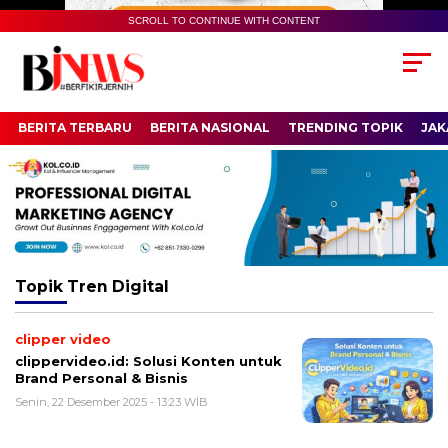
SCROLL TO CONTINUE WITH CONTENT
BERITA TERBARU
BERITA NASIONAL
TRENDING TOPIK
JAK
Topik
Tren Digital
clipper video
clippervideo.id: Solusi Konten untuk
Brand Personal & Bisnis
Senin, 22 Desember 2025 - 13:23 WIB