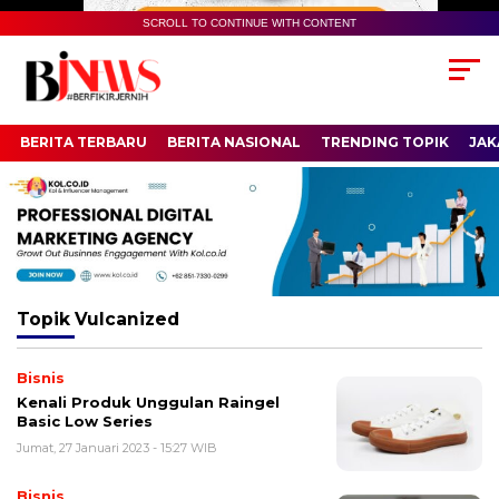
SCROLL TO CONTINUE WITH CONTENT
BERITA TERBARU
BERITA NASIONAL
TRENDING TOPIK
JAK
Topik
Vulcanized
Bisnis
Kenali Produk Unggulan Raingel
Basic Low Series
Jumat, 27 Januari 2023 - 15:27 WIB
Bisnis