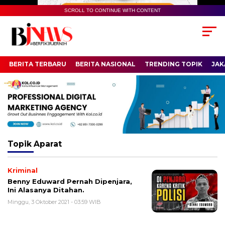
SCROLL TO CONTINUE WITH CONTENT
BERITA TERBARU
BERITA NASIONAL
TRENDING TOPIK
JAK
Topik
Aparat
Kriminal
Benny Eduward Pernah Dipenjara,
Ini Alasanya Ditahan.
Minggu, 3 Oktober 2021 - 03:59 WIB