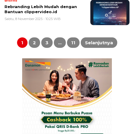
Rebranding Lebih Mudah dengan
Bantuan clippervideo.id
Sabtu, 8 November 2025 - 10:25 WIB
Paginasi
pos
1
2
3
…
11
Selanjutnya