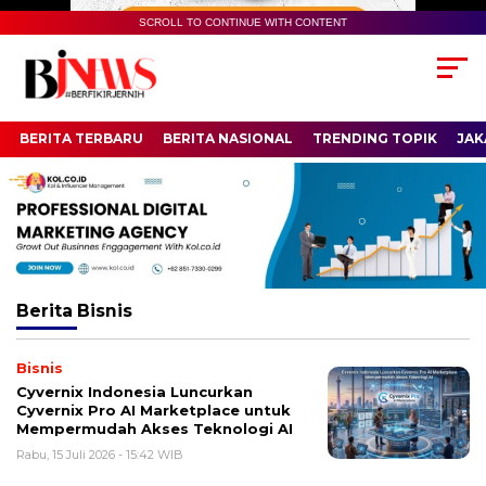
SCROLL TO CONTINUE WITH CONTENT
BERITA TERBARU
BERITA NASIONAL
TRENDING TOPIK
JAK
Berita
Bisnis
Bisnis
Cyvernix Indonesia Luncurkan
Cyvernix Pro AI Marketplace untuk
Mempermudah Akses Teknologi AI
Rabu, 15 Juli 2026 - 15:42 WIB