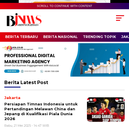
SCROLL TO CONTINUE WITH CONTENT
BERITA TERBARU
BERITA NASIONAL
TRENDING TOPIK
JAK
Berita
Latest Post
Jakarta
Persiapan Timnas Indonesia untuk
Pertandingan Melawan China dan
Jepang di Kualifikasi Piala Dunia
2026
Rabu, 21 Mei 2025 - 14:47 WIB