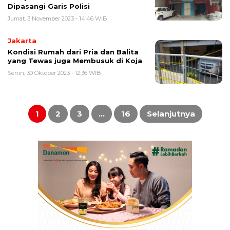
Dipasangi Garis Polisi
Jumat, 3 November 2023 - 14:46 WIB
Jakarta
Kondisi Rumah dari Pria dan Balita
yang Tewas juga Membusuk di Koja
Senin, 30 Oktober 2023 - 12:36 WIB
Paginasi
pos
1
2
3
…
16
Selanjutnya