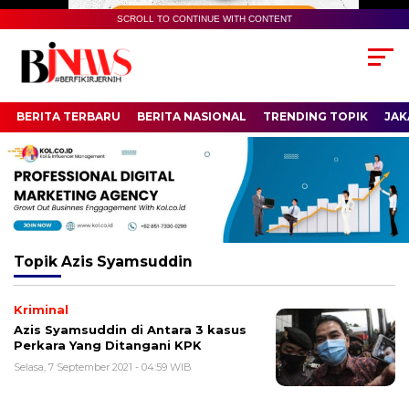
SCROLL TO CONTINUE WITH CONTENT
BERITA TERBARU
BERITA NASIONAL
TRENDING TOPIK
JAK
Topik
Azis Syamsuddin
Kriminal
Azis Syamsuddin di Antara 3 kasus
Perkara Yang Ditangani KPK
Selasa, 7 September 2021 - 04:59 WIB