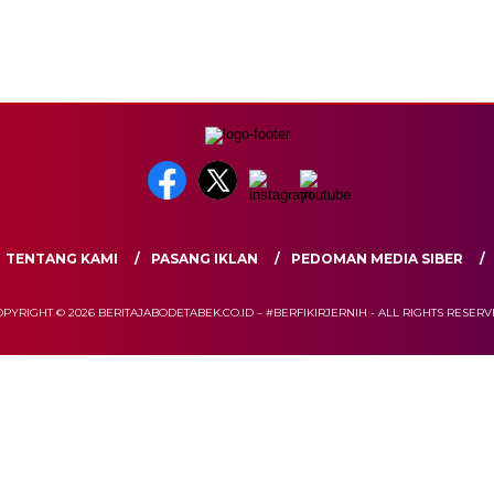
TENTANG KAMI
PASANG IKLAN
PEDOMAN MEDIA SIBER
PYRIGHT © 2026 BERITAJABODETABEK.CO.ID – #BERFIKIRJERNIH - ALL RIGHTS RESER