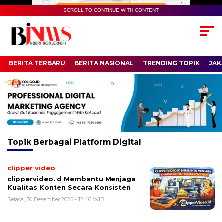
SCROLL TO CONTINUE WITH CONTENT
BERITA TERBARU
BERITA NASIONAL
TRENDING TOPIK
JAK
Topik
Berbagai Platform Digital
clipper video
clippervideo.id Membantu Menjaga
Kualitas Konten Secara Konsisten
Selasa, 30 Desember 2025 - 12:46 WIB