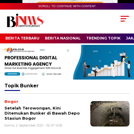
SCROLL TO CONTINUE WITH CONTENT
BERITA TERBARU
BERITA NASIONAL
TRENDING TOPIK
JAK
Topik
Bunker
Bogor
Setelah Terowongan, Kini
Ditemukan Bunker di Bawah Depo
Stasiun Bogor
Kamis, 2 September 2021 - 02:47 WIB