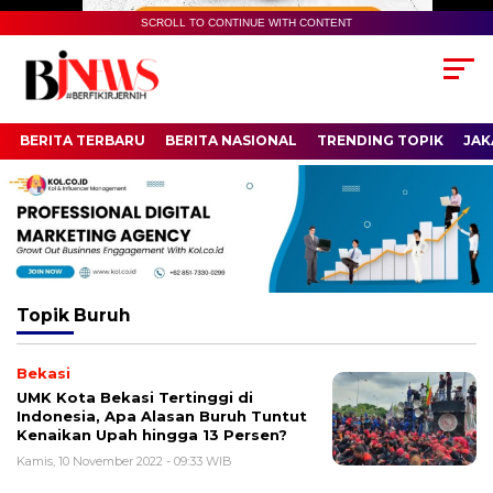
SCROLL TO CONTINUE WITH CONTENT
BERITA TERBARU
BERITA NASIONAL
TRENDING TOPIK
JAK
Topik
Buruh
Bekasi
UMK Kota Bekasi Tertinggi di
Indonesia, Apa Alasan Buruh Tuntut
Kenaikan Upah hingga 13 Persen?
Kamis, 10 November 2022 - 09:33 WIB