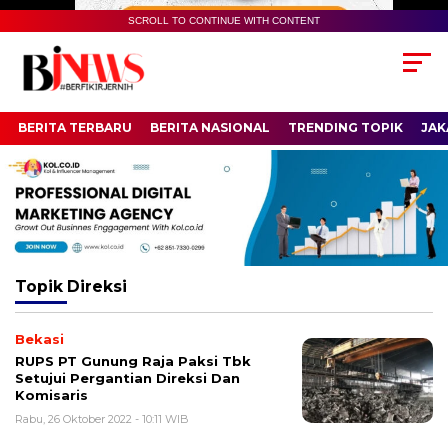
SCROLL TO CONTINUE WITH CONTENT
BERITA TERBARU
BERITA NASIONAL
TRENDING TOPIK
JAK
Topik
Direksi
Bekasi
RUPS PT Gunung Raja Paksi Tbk
Setujui Pergantian Direksi Dan
Komisaris
Rabu, 26 Oktober 2022 - 10:11 WIB