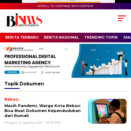
SCROLL TO CONTINUE WITH CONTENT
BERITA TERBARU
BERITA NASIONAL
TRENDING TOPIK
JAK
Topik
Dokumen
Bekasi
Masih Pandemi, Warga Kota Bekasi
Bisa Buat Dokumen Kependudukan
dari Rumah
Minggu, 22 Agustus 2021 - 04:10 WIB