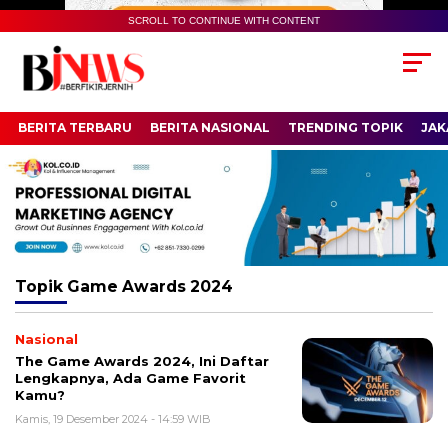
SCROLL TO CONTINUE WITH CONTENT
BERITA TERBARU
BERITA NASIONAL
TRENDING TOPIK
JAK
Topik
Game Awards 2024
Nasional
The Game Awards 2024, Ini Daftar
Lengkapnya, Ada Game Favorit
Kamu?
Kamis, 19 Desember 2024 - 14:59 WIB