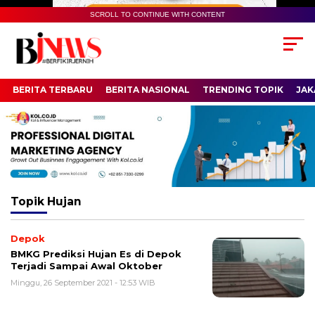
SCROLL TO CONTINUE WITH CONTENT
BERITA TERBARU
BERITA NASIONAL
TRENDING TOPIK
JAK
Topik
Hujan
Depok
BMKG Prediksi Hujan Es di Depok
Terjadi Sampai Awal Oktober
Minggu, 26 September 2021 - 12:53 WIB