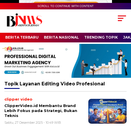
SCROLL TO CONTINUE WITH CONTENT
BERITA TERBARU
BERITA NASIONAL
TRENDING TOPIK
JAK
Topik
Layanan Editing Video Profesional
clipper video
ClipperVideo.id Membantu Brand
Lebih Fokus pada Strategi, Bukan
Teknis
Sabtu, 27 Desember 2025 - 10:49 WIB