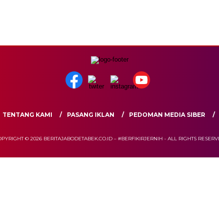
TENTANG KAMI
PASANG IKLAN
PEDOMAN MEDIA SIBER
PYRIGHT © 2026 BERITAJABODETABEK.CO.ID – #BERFIKIRJERNIH - ALL RIGHTS RESER