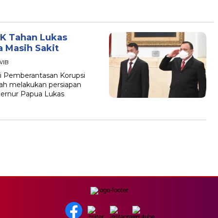
PK Tahan Lukas
a Masih Sakit
WIB
si Pemberantasan Korupsi
dah melakukan persiapan
ernur Papua Lukas