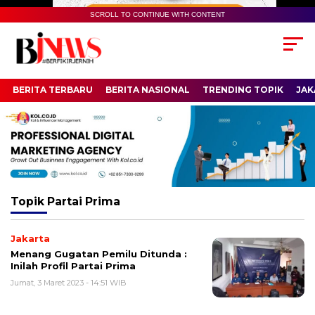
SCROLL TO CONTINUE WITH CONTENT
BERITA TERBARU
BERITA NASIONAL
TRENDING TOPIK
JAK
Topik
Partai Prima
Jakarta
Menang Gugatan Pemilu Ditunda :
Inilah Profil Partai Prima
Jumat, 3 Maret 2023 - 14:51 WIB