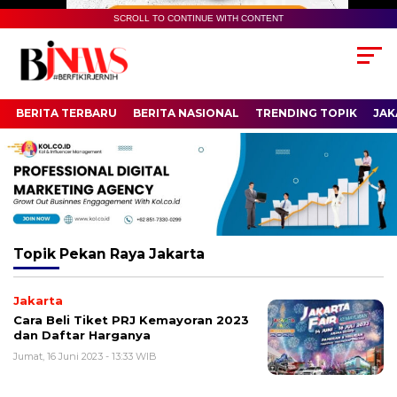
SCROLL TO CONTINUE WITH CONTENT
BERITA TERBARU
BERITA NASIONAL
TRENDING TOPIK
JAK
Topik
Pekan Raya Jakarta
Jakarta
Cara Beli Tiket PRJ Kemayoran 2023
dan Daftar Harganya
Jumat, 16 Juni 2023 - 13:33 WIB