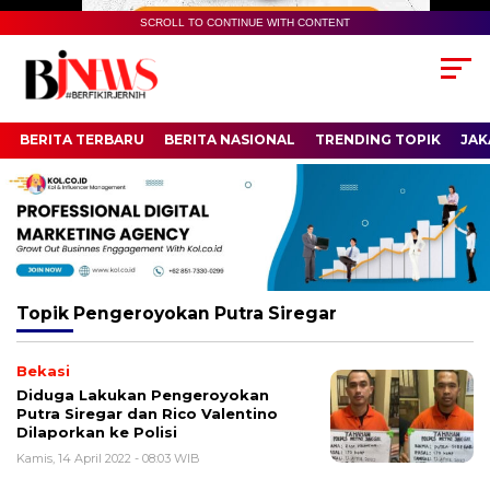
SCROLL TO CONTINUE WITH CONTENT
BERITA TERBARU
BERITA NASIONAL
TRENDING TOPIK
JAK
Topik
Pengeroyokan Putra Siregar
Bekasi
Diduga Lakukan Pengeroyokan
Putra Siregar dan Rico Valentino
Dilaporkan ke Polisi
Kamis, 14 April 2022 - 08:03 WIB