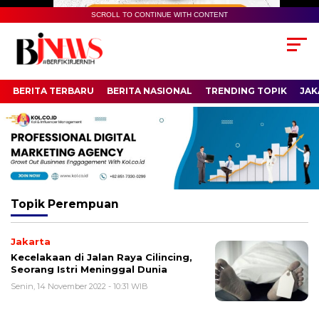
SCROLL TO CONTINUE WITH CONTENT
BERITA TERBARU
BERITA NASIONAL
TRENDING TOPIK
JAK
Topik
Perempuan
Jakarta
Kecelakaan di Jalan Raya Cilincing,
Seorang Istri Meninggal Dunia
Senin, 14 November 2022 - 10:31 WIB