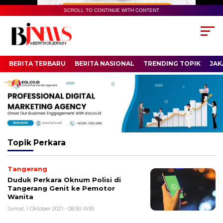
SCROLL TO CONTINUE WITH CONTENT
BERITA TERBARU
BERITA NASIONAL
TRENDING TOPIK
JAK
Topik
Perkara
Tangerang
Duduk Perkara Oknum Polisi di
Tangerang Genit ke Pemotor
Wanita
Jumat, 1 Oktober 2021 - 08:50 WIB