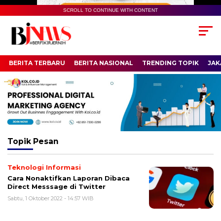
SCROLL TO CONTINUE WITH CONTENT
BERITA TERBARU
BERITA NASIONAL
TRENDING TOPIK
JAK
Topik
Pesan
Teknologi Informasi
Cara Nonaktifkan Laporan Dibaca
Direct Messsage di Twitter
Sabtu, 1 Oktober 2022 - 14:57 WIB