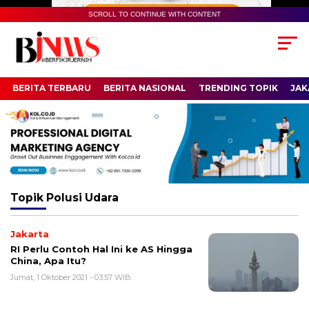
SCROLL TO CONTINUE WITH CONTENT
BERITA TERBARU
BERITA NASIONAL
TRENDING TOPIK
JAK
Topik
Polusi Udara
Jakarta
RI Perlu Contoh Hal Ini ke AS Hingga
China, Apa Itu?
Jumat, 1 Oktober 2021 - 03:57 WIB